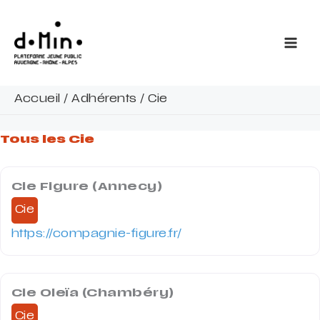
Aller
au
contenu
Accueil
/
Adhérents
/
Cie
Tous les Cie
Cie Figure (Annecy)
Cie
https://compagnie-figure.fr/
Cie Oleïa (Chambéry)
Cie