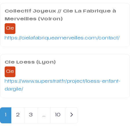
Collectif Joyeux // Cie La Fabrique à
Merveilles (Voiron)
Cie
https://cielafabriqueamerveilles.com/contact/
Cie Loess (Lyon)
Cie
https://www.superstrat.fr/project/loess-enfant-
dargile/
Older posts
1
2
3
…
10