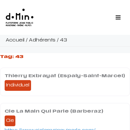
Aller
au
contenu
Accueil
/
Adhérents
/
43
Tag: 43
Thierry Exbrayat (Espaly-Saint-Marcel)
Individuel
Cie La Main Qui Parle (Barberaz)
Cie