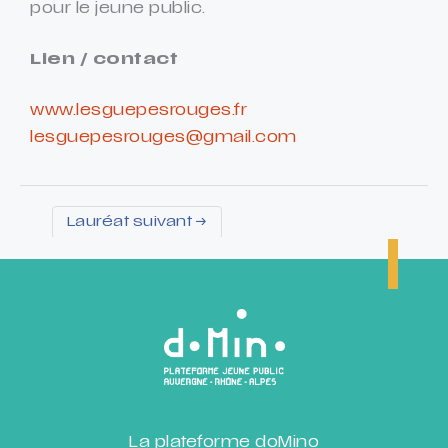
pour le jeune public.
Lien / contact
www.lesguepesrouges.fr
lesguepesrouges@gmail.com
Lauréat suivant
→
La plateforme doMino