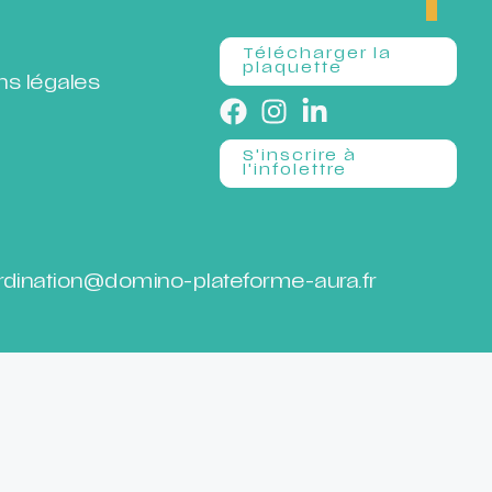
s
Télécharger la
plaquette
ns légales
S'inscrire à
l'infolettre
rdination@domino-plateforme-aura.fr