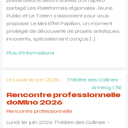
présentations seront suivies d’un apéro
partagé Les Plateformes régionales Jeune
Public et Le Totem s’associent pour vous
proposer Le Mini Effet Papillon, un moment
privilégié de découverte de projets artistiques
innovants, spécialement conçus […]
Le
Plus d'informations
Mini
effet
papillon
Le Lundi 1er juin 2026
Théâtre des Collines -
Annecy (74)
Rencontre professionnelle
doMino 2026
Rencontre professionnelle
Lundi 1er juin 2026 Théâtre des Collines –