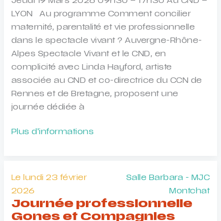
Jeudi 19 Mars 2026 09h30 – 17h30 Au CND –
LYON Au programme Comment concilier
maternité, parentalité et vie professionnelle
dans le spectacle vivant ? Auvergne-Rhône-
Alpes Spectacle Vivant et le CND, en
complicité avec Linda Hayford, artiste
associée au CND et co-directrice du CCN de
Rennes et de Bretagne, proposent une
journée dédiée à
Spectacle
Plus d'informations
vivant,
maternité
et
Le lundi 23 février
Salle Barbara - MJC
parentalité
2026
Montchat
Journée professionnelle
Gones et Compagnies