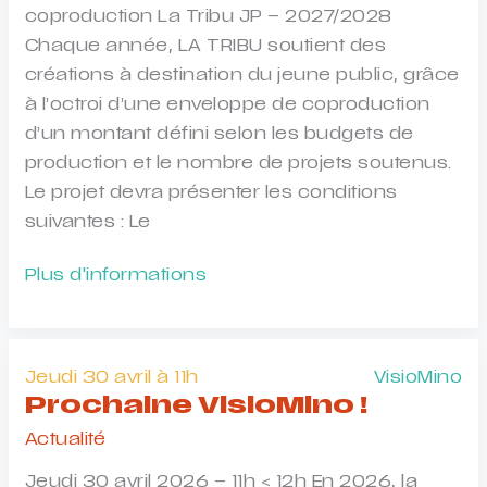
coproduction La Tribu JP – 2027/2028
Chaque année, LA TRIBU soutient des
créations à destination du jeune public, grâce
à l’octroi d’une enveloppe de coproduction
d’un montant défini selon les budgets de
production et le nombre de projets soutenus.
Le projet devra présenter les conditions
suivantes : Le
Appel
Plus d'informations
à
projets
JP
Jeudi 30 avril à 11h
VisioMino
–
Prochaine VisioMino !
La
Actualité
Tribu
27-
Jeudi 30 avril 2026 – 11h < 12h En 2026, la