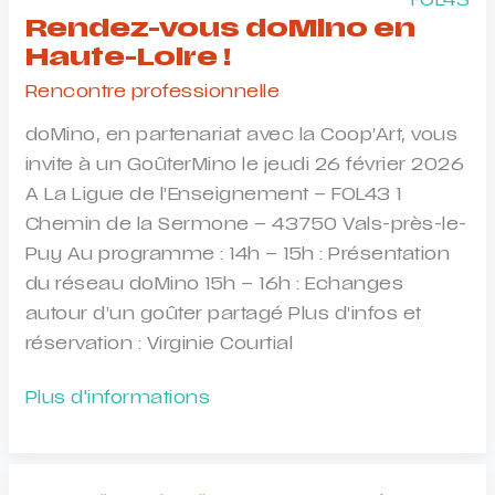
FOL43
Rendez-vous doMino en
Haute-Loire !
Rencontre professionnelle
doMino, en partenariat avec la Coop’Art, vous
invite à un GoûterMino le jeudi 26 février 2026
A La Ligue de l’Enseignement – FOL43 1
Chemin de la Sermone – 43750 Vals-près-le-
Puy Au programme : 14h – 15h : Présentation
du réseau doMino 15h – 16h : Echanges
autour d’un goûter partagé Plus d’infos et
réservation : Virginie Courtial
Rendez-
Plus d'informations
vous
doMino
en