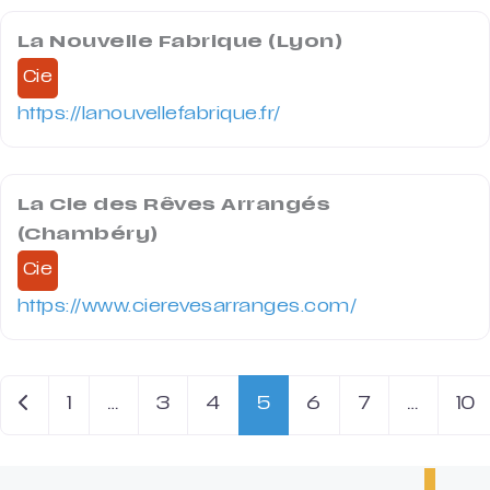
La Nouvelle Fabrique (Lyon)
Cie
https://lanouvellefabrique.fr/
La Cie des Rêves Arrangés
(Chambéry)
Cie
https://www.cierevesarranges.com/
Newer posts
1
…
3
4
5
6
7
…
10