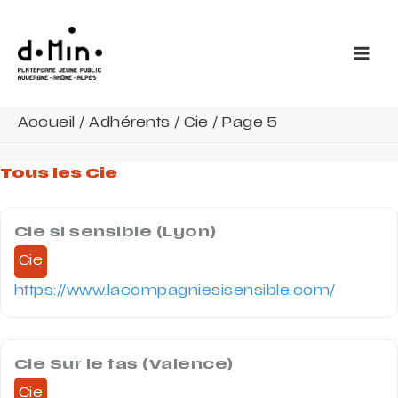
Aller
au
contenu
Accueil
/
Adhérents
/
Cie
/
Page 5
Tous les Cie
Cie si sensible (Lyon)
Cie
https://www.lacompagniesisensible.com/
Cie Sur le tas (Valence)
Cie