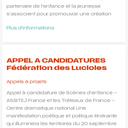
partenaire de l’enfance et la jeunesse
s’associent pour promouvoir une création
APPEL
Plus d'informations
à
PROJETS
La
Couveuse
APPEL A CANDIDATURES
2024
Fédération des Lucioles
Appels à projets
Appel à candidature de Scènes d’enfance –
ASSITEJ France et les Tréteaux de France –
Centre dramatique national Une
manifestation poétique et politique itinérante
qui illuminera les territoires du 20 septembre