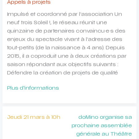
au
Appels à projets
service
Impulsé et coordonné par l’association Un
de
neuf trois Soleil !, le réseau réunit une
son
quinzaine de partenaires convaincu·e·s des
projet
enjeux du spectacle vivant à l’adresse des
artistique
tout-petits (de la naissance à 4 ans). Depuis
2015, il a coproduit une à deux créations par
saison répondant aux objectifs suivants :
Défendre la création de projets de qualité
APPEL
Plus d'informations
à
PROJETS
COURTE-
Jeudi 21 mars à 10h
doMino organise sa
ÉCHELLE
prochaine assemblée
2024/25
générale au Théâtre