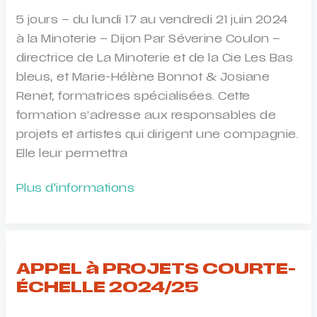
5 jours – du lundi 17 au vendredi 21 juin 2024
à la Minoterie – Dijon Par Séverine Coulon –
directrice de La Minoterie et de la Cie Les Bas
bleus, et Marie-Hélène Bonnot & Josiane
Renet, formatrices spécialisées. Cette
formation s’adresse aux responsables de
projets et artistes qui dirigent une compagnie.
Elle leur permettra
FORMATION
Plus d'informations
Mettre
en
œuvre
une
APPEL à PROJETS COURTE-
dynamique
ÉCHELLE 2024/25
d’équipe