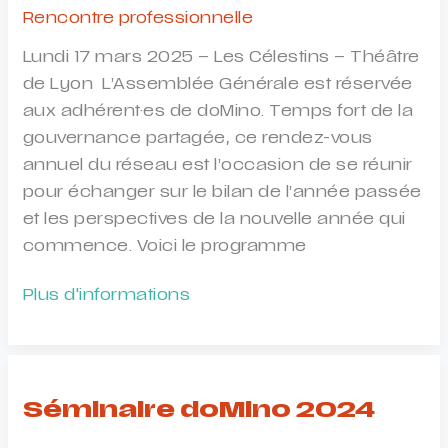
de-
Rencontre professionnelle
France
Lundi 17 mars 2025 – Les Célestins – Théâtre
vient
de Lyon L’Assemblée Générale est réservée
aux adhérent·es de doMino. Temps fort de la
gouvernance partagée, ce rendez-vous
annuel du réseau est l’occasion de se réunir
pour échanger sur le bilan de l’année passée
et les perspectives de la nouvelle année qui
commence. Voici le programme
Assemblée
Plus d'informations
Générale
Ordinaire
doMino
Séminaire doMino 2024