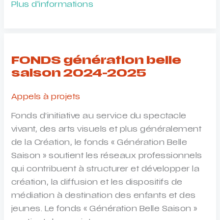
Journée
Plus d'informations
professionnelle
autour
de
la
FONDS génération belle
dramaturgie
saison 2024-2025
/
La
Appels à projets
PlaJe
Fonds d’initiative au service du spectacle
BFC
vivant, des arts visuels et plus généralement
de la Création, le fonds « Génération Belle
Saison » soutient les réseaux professionnels
qui contribuent à structurer et développer la
création, la diffusion et les dispositifs de
médiation à destination des enfants et des
jeunes. Le fonds « Génération Belle Saison »