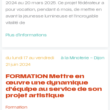
2024 au 20 mars 2025. Ce projet fédérateur a
pour vocation, pendant 6 mois, de mettre en
avant la jeunesse lumineuse et l’incroyable
vitalité de
APPEL
Plus d'informations
A
CANDIDATURES
Fédération
du lundi 17 au vendredi
à la Minoterie – Dijon
des
21 juin 2024
Lucioles
FORMATION Mettre en
œuvre une dynamique
d’équipe au service de son
projet artistique
Formation