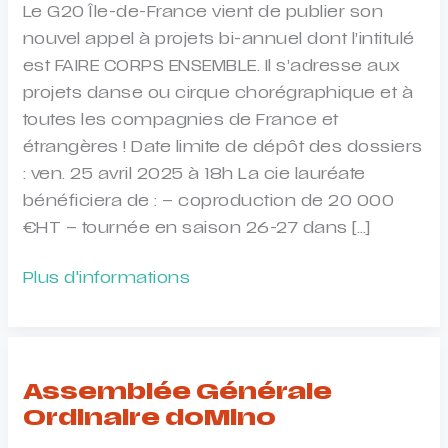
Le G20 Île-de-France vient de publier son
nouvel appel à projets bi-annuel dont l’intitulé
est FAIRE CORPS ENSEMBLE. Il s’adresse aux
projets danse ou cirque chorégraphique et à
toutes les compagnies de France et
étrangères ! Date limite de dépôt des dossiers
: ven. 25 avril 2025 à 18h La cie lauréate
bénéficiera de : – coproduction de 20 000
€HT – tournée en saison 26-27 dans […]
APPEL
Plus d'informations
A
CANDIDATURE
:
Le
Assemblée Générale
G20
Ordinaire doMino
Île-