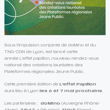
Sous l’impulsion conjointe de doMino et du
TNG-CDN de Lyon, est lancé cette
année
L’effet papillon
, nouveau rendez-vous
national des créations lauréates des
Plateformes régionales Jeune Public.
Cette première édition de
L’effet Papillon
aura lieu à Lyon
les 6 et 7 mai prochains
.
Les partenaires :
doMino
(Auvergne Rhône-