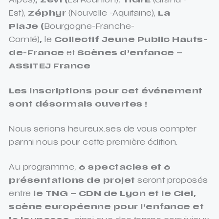
Alpes)
, Zévi (
La Réunion),
TiGrE
(Grand -
Est),
Zéphyr
(Nouvelle -Aquitaine),
La
PlaJe
(
Bourgogne-Franche-
Comté)
,
le
Collectif Jeune Public Hauts-
de-France
et
Scènes d’enfance –
ASSITEJ France
Les inscriptions pour cet événement
sont désormais ouvertes !
Nous serions heureux.ses de vous compter
parmi nous pour cette première édition.
Au programme,
6 spectacles et 6
présentations de projet
seront proposés
entre
le TNG – CDN de Lyon et le Ciel,
scène européenne pour l’enfance et