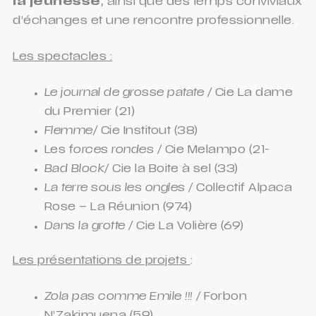
la jeunesse
, ainsi que des temps conviviaux
d’échanges et une rencontre professionnelle.
Les spectacles :
Le journal de grosse patate /
Cie La dame
du Premier (21)
Flemme/
Cie Institout (38)
Les f
orces rondes /
Cie Melampo (21-
Bad Block/
Cie la Boite à sel
(33)
La terre sous les ongles /
Collectif Alpaca
Rose
– La Réunion (974)
Dans la grotte /
Cie La Volière (69)
Les présentations de projets
:
Zola pas comme Emile !!! /
Forbon