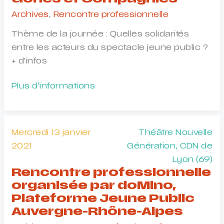
de
Archives
,
Rencontre professionnelle
l’IETM,
Thème de la journée : Quelles solidarités
co-
entre les acteurs du spectacle jeune public ?
organisé
+ d’infos
avec
le
Journée
Plus d'informations
Théâtre
professionnelle
du
organisée
Pélican
par
(63)
Mercredi 13 janvier
Théâtre Nouvelle
le
2021
Génération, CDN de
collectif
Lyon (69)
Gones
Rencontre professionnelle
et
organisée par doMino,
Compagnies
Plateforme Jeune Public
Auvergne-Rhône-Alpes