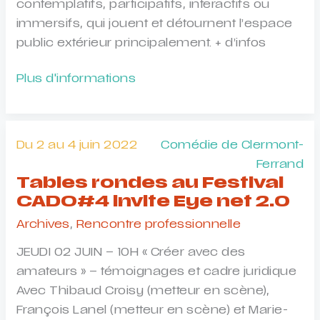
contemplatifs, participatifs, interactifs ou
immersifs, qui jouent et détournent l’espace
public extérieur principalement. + d’infos
Appel
Plus d'informations
à
projets
Fête
Du 2 au 4 juin 2022
Comédie de Clermont-
des
Ferrand
lumières
Tables rondes au Festival
2022
CADO#4 invite Eye net 2.0
Archives
,
Rencontre professionnelle
JEUDI 02 JUIN – 10H « Créer avec des
amateurs » – témoignages et cadre juridique
Avec Thibaud Croisy (metteur en scène),
François Lanel (metteur en scène) et Marie-