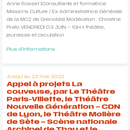
Anne Rosset (Consultante et formatrice
Missions Culture / Ex Administratrice Générale
de la MC2 de Grenoble) Modération : Christine
Prato VENDREDI 03 JUIN – 10H « théâtre,
jeunesse et circulation
Tables
Plus d'informations
rondes
au
Festival
Jusqu’au 22 mai 2022
CADO#4
Appel à projets La
invite
couveuse, par Le Théâtre
Eye
Paris-Villette, le Théâtre
net
Nouvelle Génération – CDN
2.0
de Lyon, le Théâtre Molière
de Sète – Scène nationale
Archipel de Thau et le