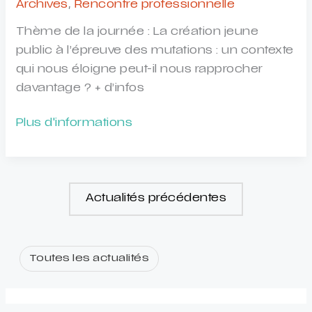
Archives
,
Rencontre professionnelle
Thème de la journée : La création jeune
public à l’épreuve des mutations : un contexte
qui nous éloigne peut-il nous rapprocher
davantage ? + d’infos
Rencontre
Plus d'informations
professionnelle
organisée
par
doMino,
Actualités précédentes
Plateforme
Jeune
Public
Toutes les actualités
Auvergne-
Rhône-
Alpes