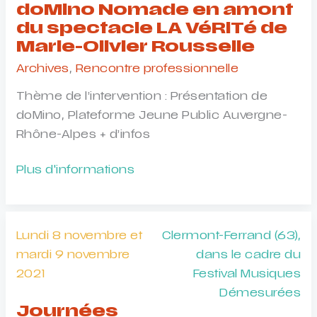
et
doMino Nomade en amont
Compagnie
du spectacle LA VéRiTé de
dans
Marie-Olivier Rousselle
le
Archives
,
Rencontre professionnelle
cadre
Thème de l’intervention : Présentation de
de
doMino, Plateforme Jeune Public Auvergne-
leur
Rhône-Alpes + d’infos
festival
annuel
doMino
Plus d'informations
Nomade
en
amont
Lundi 8 novembre et
Clermont-Ferrand (63),
du
mardi 9 novembre
dans le cadre du
spectacle
2021
Festival Musiques
LA
Démesurées
VéRiTé
Journées