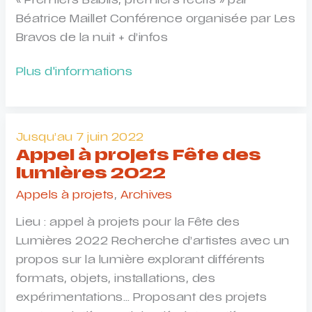
« Premiers Babils, premiers récits » par
Béatrice Maillet Conférence organisée par Les
Bravos de la nuit + d’infos
Conférence
Plus d'informations
Éveil
artistique
et
Jusqu’au 7 juin 2022
culturel
Appel à projets Fête des
du
lumières 2022
très
Appels à projets
,
Archives
jeune
enfant
Lieu : appel à projets pour la Fête des
Lumières 2022 Recherche d’artistes avec un
propos sur la lumière explorant différents
formats, objets, installations, des
expérimentations… Proposant des projets