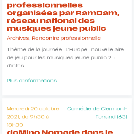
de
professionnelles
Marie-
organisées par RamDam,
Olivier
réseau national des
Rousselle
musiques jeune public
Archives
,
Rencontre professionnelle
Thème de la journée : L’Europe : nouvelle aire
de jeu pour les musiques jeune public ? +
d’infos
Journées
Plus d'informations
professionnelles
organisées
par
Mercredi 20 octobre
Comédie de Clermont-
RamDam,
2021, de 9h30 à
Ferrand (63)
réseau
18h30
national
doMino Nomade dans le