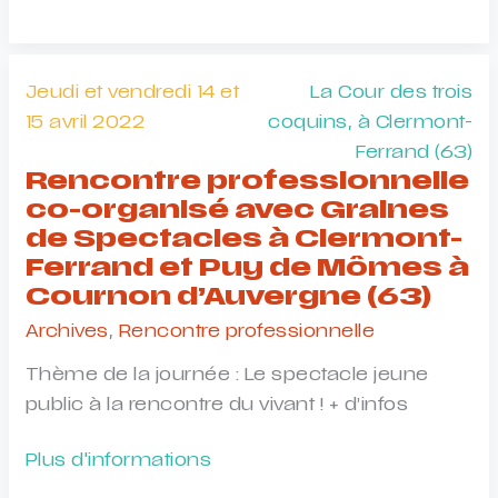
à
projets
La
Jeudi et vendredi 14 et
La Cour des trois
couveuse,
15 avril 2022
coquins, à Clermont-
par
Ferrand (63)
Le
Rencontre professionnelle
Théâtre
co-organisé avec Graines
Paris-
de Spectacles à Clermont-
Villette,
Ferrand et Puy de Mômes à
le
Cournon d’Auvergne (63)
Théâtre
Archives
,
Rencontre professionnelle
Nouvelle
Thème de la journée : Le spectacle jeune
Génération
public à la rencontre du vivant ! + d’infos
–
CDN
Rencontre
Plus d'informations
de
professionnelle