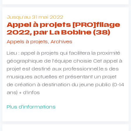
Lyon,
co-
le
organisé
Théâtre
Jusqu’au 31 mai 2022
avec
Molière
Appel à projets [PRO]filage
Graines
de
2022, par La Bobine (38)
de
Sète
Appels à projets
,
Archives
Spectacles
–
à
Lieu : appel à projets qui facilitera la proximité
Scène
Clermont-
géographique de l’équipe choisie Cet appel à
nationale
Ferrand
projet est destiné aux professionnel.le.s des
Archipel
et
musiques actuelles et présentant un projet
de
Puy
de création à destination du jeune public (0-14
Thau
de
ans) + d’infos
et
Mômes
le
Appel
Plus d'informations
à
Théâtre
à
Cournon
Am
projets
d’Auvergne
Stram
[PRO]filage