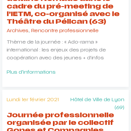
des
cadre du pré-meeting de
musiques
l’IETM, co-organisé avec le
jeune
Théâtre du Pélican (63)
public
Archives
,
Rencontre professionnelle
Thème de la journée : « Ado-rama »
international : les enjeux des projets de
coopération avec des jeunes + d’infos
doMino
Plus d'informations
Nomade
dans
le
Lundi 1er février 2021
Hôtel de Ville de Lyon
cadre
(69)
du
Journée professionnelle
pré-
organisée par le collectif
meeting
Gones et Compagnies