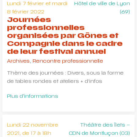
(63)
Gram
Lundi 7 février et mardi
Hôtel de ville de Lyon
2022,
de
8 février 2022
(69)
par
Journées
Genève
La
professionnelles
–
Bobine
organisées par Gônes et
Centre
(38)
Compagnie dans le cadre
de
de leur festival annuel
création,
partenaire
Archives
,
Rencontre professionnelle
de
Thème des journées : Divers, sous la forme
l’enfance
de tables rondes et ateliers + d’infos
et
la
Journées
Plus d'informations
jeunesse
professionnelles
organisées
par
Lundi 22 novembre
Théâtre des Îlets –
Gônes
2021, de 17 à 18h
CDN de Montluçon (03)