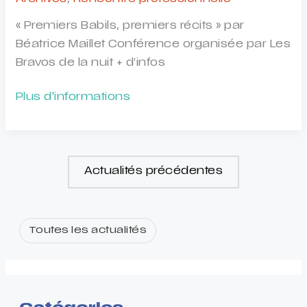
avec
l’enfance
« Premiers Babils, premiers récits » par
de
Béatrice Maillet Conférence organisée par Les
l’art.
Bravos de la nuit + d’infos
Quels
enjeux
Conférence
Plus d'informations
?
Éveil
»
artistique
et
culturel
Actualités précédentes
du
très
jeune
Toutes les actualités
enfant