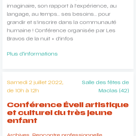
imaginaire, son rapport à l’expérience, au
langage, au temps… ses besoins… pour
grandir et s’inscrire dans la communauté
humaine ! Conférence organisée par Les
Bravos de la nuit + d’infos
Journée
Plus d'informations
pro
«
Des
Samedi 2 juillet 2022,
Salle des fêtes de
artistes
de 10h à 12h
Maclas (42)
et
des
Conférence Éveil artistique
bébés,
et culturel du très jeune
une
enfant
rencontre
Archives
,
Rencontre professionnelle