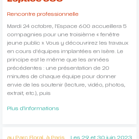
lecture
PlatO
Rencontre professionnelle
–
Mardi 24 octobre, l’Espace 600 accueillera 5
Prix
compagnies pour une troisième « fenêtre
2024
jeune public ». Vous y découvrirez les travaux
en cours d’équipes implantées en Isère. Le
principe est le même que les années
précédentes : une présentation de 20
minutes de chaque équipe pour donner
envie de les soutenir (lecture, vidéo, photos,
extrait, etc.), puis
Fenêtre
Plus d'informations
Jeune
public
Espace
au Parc Floral, à Paris.
Les 29 et 30 juin 2023