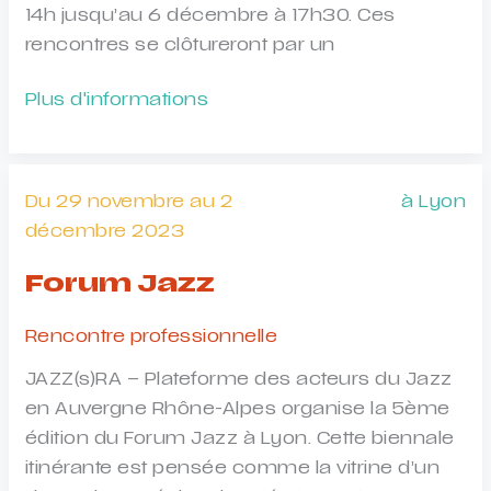
14h jusqu’au 6 décembre à 17h30. Ces
rencontres se clôtureront par un
Rencontres
Plus d'informations
Nationales
des
Plateformes
Du 29 novembre au 2
à Lyon
régionales
décembre 2023
jeune
public
Forum Jazz
Rencontre professionnelle
JAZZ(s)RA – Plateforme des acteurs du Jazz
en Auvergne Rhône-Alpes organise la 5ème
édition du Forum Jazz à Lyon. Cette biennale
itinérante est pensée comme la vitrine d’un