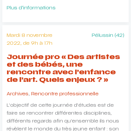
Rencontres
Plus d'informations
nationales
de
la
Mardi 8 novembre
Pélussin (42)
création
2022, de 9h à 17h
musicale
jeune
Journée pro « Des artistes
public
et des bébés, une
rencontre avec l’enfance
de l’art. Quels enjeux ? »
Archives
,
Rencontre professionnelle
L’objectif de cette journée d’études est de
faire se rencontrer différentes disciplines,
différents regards afin qu’ensemble ils nous
révèlent le monde du très jeune enfant : son