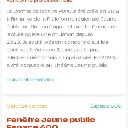
Rencontre professionnelle
Le Comité de lecture PlatO a été créé en 2018
à l’initiative de la Plateforme régionale Jeune
Public en Région Pays de Loire. Le Comité de
lecture opère une mutation depuis
2020. Jusqu’à présent concentré sur les
écritures théâtrales Jeunesse, le prix
alternera désormais sa spécificité. En 2023, il
a été consacré au Théâtre Jeune public.
Appels
Plus d'informations
à
textes
jeunesse
Mardi 24 octobre
Espace 600
–
Comité
Fenêtre Jeune public
de
Espace 600