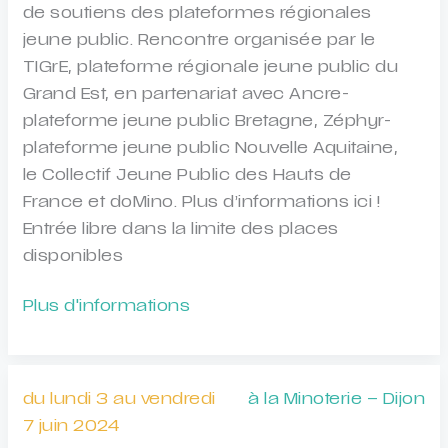
de soutiens des plateformes régionales
jeune public. Rencontre organisée par le
TIGrE, plateforme régionale jeune public du
Grand Est, en partenariat avec Ancre-
plateforme jeune public Bretagne, Zéphyr-
plateforme jeune public Nouvelle Aquitaine,
le Collectif Jeune Public des Hauts de
France et doMino. Plus d’informations ici !
Entrée libre dans la limite des places
disponibles
Le
Plus d'informations
P’tit
déj’
du
du lundi 3 au vendredi
à la Minoterie – Dijon
TIGrE
7 juin 2024