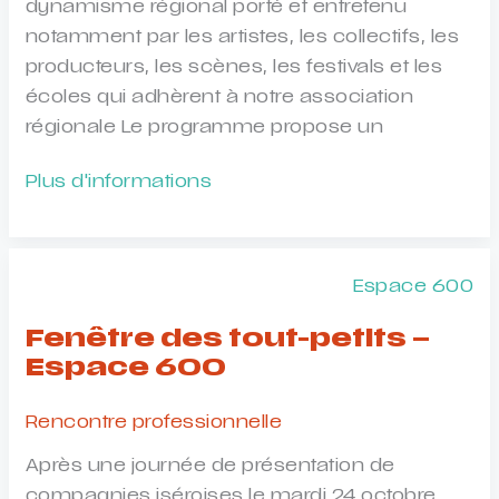
dynamisme régional porté et entretenu
notamment par les artistes, les collectifs, les
producteurs, les scènes, les festivals et les
écoles qui adhèrent à notre association
régionale Le programme propose un
Forum
Plus d'informations
Jazz
Espace 600
Fenêtre des tout-petits –
Espace 600
Rencontre professionnelle
Après une journée de présentation de
compagnies iséroises le mardi 24 octobre,